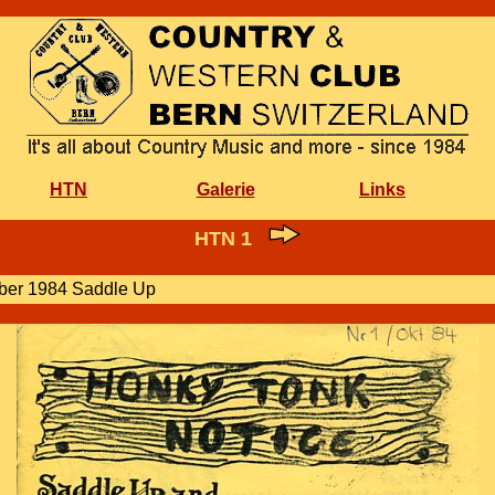
HTN
Galerie
Links
HTN 1
ober 1984 Saddle Up