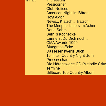
Inhalt:
Impressum
Presicorner
Club Notices
American Night im Bären
Hoyt Axton
News... Klatsch... Tratsch...
The Menphis Liners im Acher
Doug Sahm
Berni's Kochecke
Erinnerst Du Dich noch...
CMA Awards 1999
Bluegrass-Ecke
Das lesenswerte Buch
15. Inter. Country Night Bern
Presseschau
Die Hörenswerte CD (Melodie Critt
Termine
Billboard Top Country Album