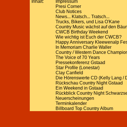
Inhalt:
Impressum
Presi Corner
Club Notices
News... Klatsch... Tratsch...
Trucks, Bikers, und Lisa O'Kane
Country Music wächst auf den Bä
CWCB Birthday Weekend
Wie wichtig ist Euch der CWCB?
Happy Anniversary Kleewenalp Fes
In Memoriam Charlie Waller
Country / Western Dance Champio
The Voice of 70 Years
Pressekonferenz Gstaad
Star Profile (Lonestar)
Clay Canfield
Die Hörenswerte CD (Kelly Lang / D
Rückschau Country Night Gstaad
Ein Weekend in Gstaad
Rückblick Country Night Schwarzs
Neuerscheinungen
Terminkalender
Billboard Top Country Album