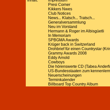
Inhalt:
Impressum
Presi Corner
Kikkers Nwes
Club Notices
News... Klatsch... Tratsch...
Generalversammlung
Neu im Vorstand
Hermann & Roger im Albisgüetli
In Memoriam
SPBGMA Awards
Krüger back in Switzerland
Drohbrief für einen Countrystar (Kri
Grammy Awards 2008
Eddy Arnold
Cowboys
Die hörenswerte CD (Tabea Anderfuh
US-Bundesstaaten zum kennenler
Neuerscheinungen
Terminkalender
Billboard Top Country Album